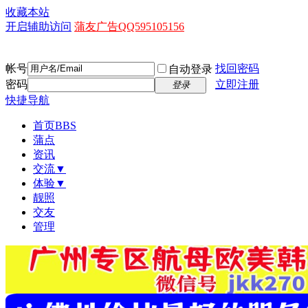
收藏本站
开启辅助访问
蒲友广告QQ595105156
帐号
找回密码
自动登录
密码
立即注册
登录
快捷导航
首页
BBS
蒲点
资讯
交流▼
体验▼
靓照
交友
管理