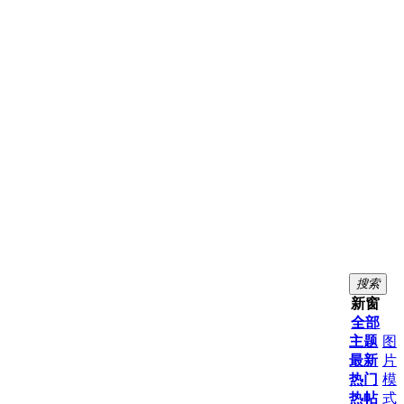
搜索
新窗
全部
主题
图
最新
片
热门
模
热帖
式