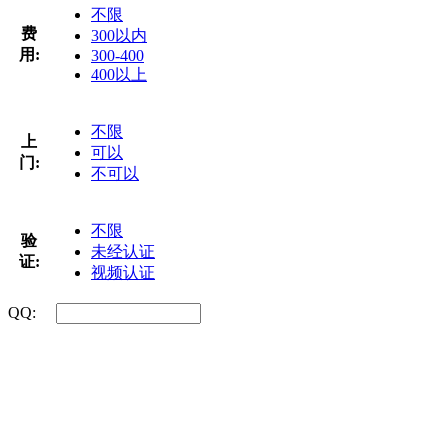
不限
费
300以内
用:
300-400
400以上
不限
上
可以
门:
不可以
不限
验
未经认证
证:
视频认证
QQ: