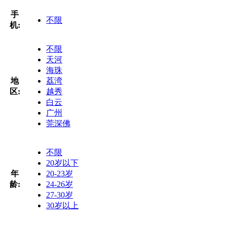
手
不限
机:
不限
天河
海珠
地
荔湾
区:
越秀
白云
广州
莞深佛
不限
20岁以下
年
20-23岁
龄:
24-26岁
27-30岁
30岁以上