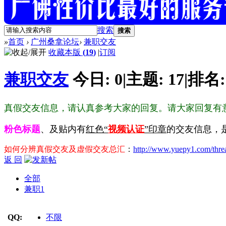
搜索
搜索
»
首页
›
广州桑拿论坛
›
兼职交友
收藏本版
(
19
)
|
订阅
兼职交友
今日:
0
|
主题:
17
|
排名
真假交友信息，请认真参考大家的回复。请大家回复有
粉色标题
、及贴内有
红色“
视频认证
”印章
的交友信息，
如何分辨真假交友及虚假交友总汇
：
http://www.yuepy1.com/thre
返 回
全部
兼职
1
QQ:
不限