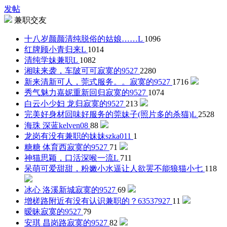
发帖
兼职交友
十八岁颜颜清纯脱俗的姑娘……
L
1096
红牌顾小青归来
L
1014
清纯学妹兼职
L
1082
湘味来袭，车陂可可
寂寞的9527
2280
新来清新可人，莞式服务。。
寂寞的9527
1716
秀气魅力嘉妮重新回归
寂寞的9527
1074
白云小少妇 龙归
寂寞的9527
213
完美好身材回味好服务的莞妹子(照片多的杀猫)
L
2528
海珠 深蓝
kelven08
88
龙岗有没有兼职的妹妹
szka011
1
糖糖 体育西
寂寞的9527
71
神猫思颖，口活深喉一流
L
711
呆萌可爱甜甜，粉嫩小水逼让人欲罢不能
狼猫小七
118
冰心 洛溪新城
寂寞的9527
69
增槎路附近有没有认识兼职的？
63537927
11
暧昧
寂寞的9527
79
安琪 昌岗路
寂寞的9527
82