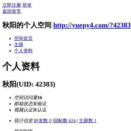
立即注册
登录
返回首页
秋阳的个人空间
http://yuepy4.com/?42383
空间首页
主题
个人资料
个人资料
秋阳
(UID: 42383)
空间访问量
16
邮箱状态
未验证
视频认证
未认证
统计信息
好友数 0
|
回帖数 624
|
主题数 1