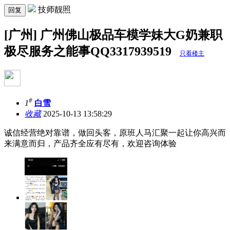
技师靓照
回复
[广州] 广州佛山极品车模学妹大G奶兼职
极尽服务之能事QQ3317939519
只看楼主
#
1
白雪
收藏
2025-10-13 13:58:29
诚信经营绝对靠谱，做回头客，原班人马汇聚一起让你高兴而
来满意而归，产品齐全应有尽有，欢迎咨询体验