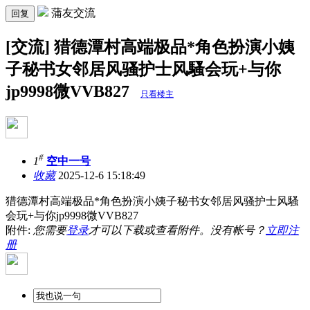
蒲友交流
回复
[交流] 猎德潭村高端极品*角色扮演小姨
子秘书女邻居风骚护士风騷会玩+与你
jp9998微VVB827
只看楼主
#
1
空中一号
收藏
2025-12-6 15:18:49
猎德潭村高端极品*角色扮演小姨子秘书女邻居风骚护士风騷
会玩+与你jp9998微VVB827
附件:
您需要
登录
才可以下载或查看附件。没有帐号？
立即注
册